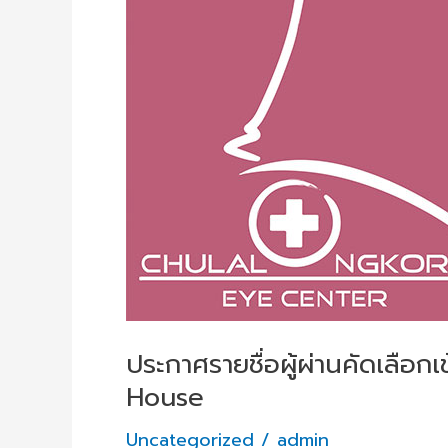
ผู้
ผ่าน
คัด
เลือก
เข้า
ร่วม
งาน
3rd
CU
Oph
Open
House
ประกาศรายชื่อผู้ผ่านคัดเลื
House
Uncategorized
/
admin