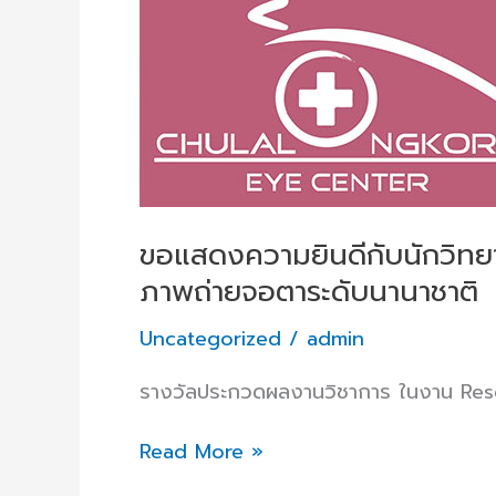
แพทย์
ไทย
ที่
คว้า
รางวัล
ภาพถ่าย
จอ
ตา
ขอแสดงความยินดีกับนักวิทยา
ระดับ
นานาชาติ
ภาพถ่ายจอตาระดับนานาชาติ
Uncategorized
/
admin
รางวัลประกวดผลงานวิชาการ ในงาน Re
Read More »