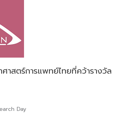
ศาสตร์การแพทย์ไทยที่คว้ารางวัล
search Day