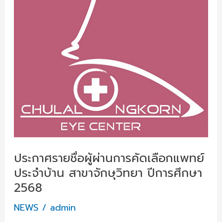
ผ่าน
การ
คัด
เลือก
แพทย์
ประจำ
บ้าน
สาขา
จักษุ
วิทยา
ปี
การ
ประกาศรายชื่อผู้ผ่านการคัดเลือกแพทย์
ศึกษา
ประจำบ้าน สาขาจักษุวิทยา ปีการศึกษา
2568
2568
NEWS
/
admin