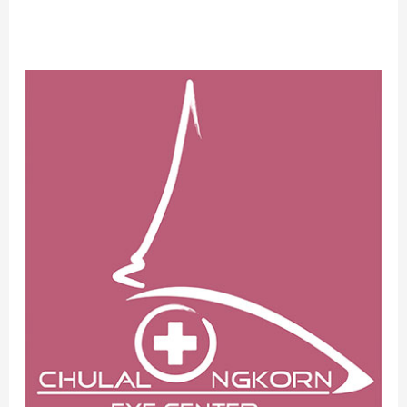
ประกาศ
ราย
ชื่อ
ผู้
ผ่าน
การ
คัด
เลือก
แพทย์
ประจำ
บ้าน
สาขา
จักษุ
วิทยา