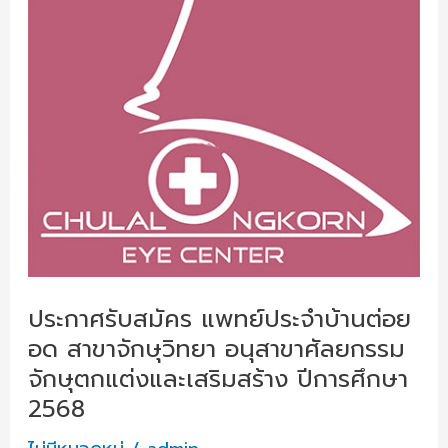
ประจำ
บ้าน
ต่อย
อด
สาขา
จักษุ
วิทยา
อนุ
สาขา
ศัลยกรรม
จักษุ
ตกแต่ง
ประกาศรับสมัคร แพทย์ประจำบ้านต่อย
และ
อด สาขาจักษุวิทยา อนุสาขาศัลยกรรม
เสริม
จักษุตกแต่งและเสริมสร้าง ปีการศึกษา
สร้าง
2568
ปี
การ