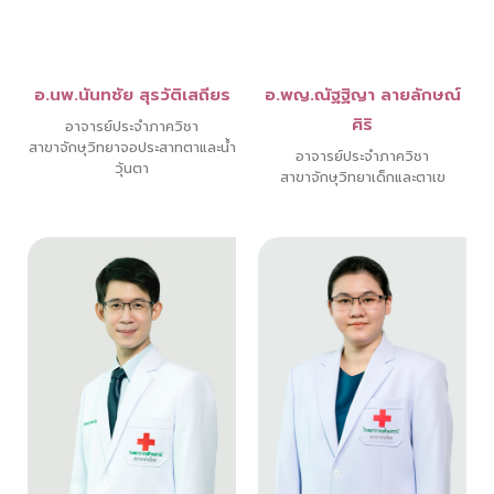
อ.นพ.นันทชัย สุรวัติเสถียร
อ.พญ.ณัฐฐิญา ลายลักษณ์
ศิริ
อาจารย์ประจำภาควิชา
สาขาจักษุวิทยาจอประสาทตาและน้ำ
อาจารย์ประจำภาควิชา
วุ้นตา
สาขาจักษุวิทยาเด็กและตาเข