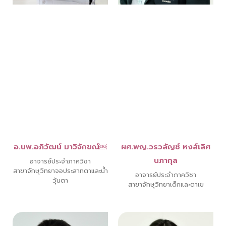
อ.นพ.อภิวัฒน์ มาวิจักขณ์￼
ผศ.พญ.วรวลัญช์ หงส์เลิศ
นภากุล
อาจารย์ประจำภาควิชา
สาขาจักษุวิทยาจอประสาทตาและน้ำ
อาจารย์ประจำภาควิชา
วุ้นตา
สาขาจักษุวิทยาเด็กและตาเข