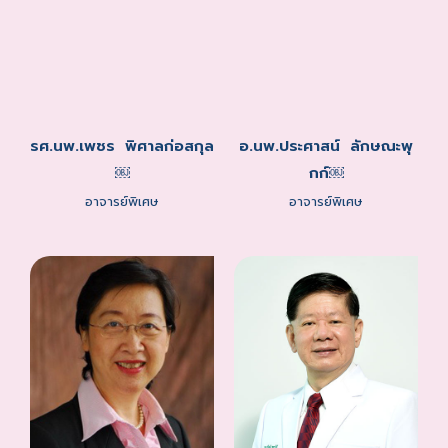
รศ.นพ.เพชร พิศาลก่อสกุล
อ.นพ.ประศาสน์ ลักษณะพุ
￼
กก์￼
อาจารย์พิเศษ
อาจารย์พิเศษ