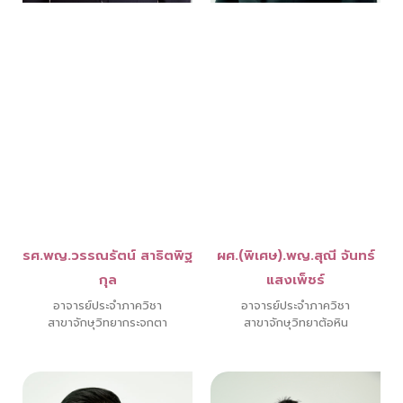
รศ.พญ.วรรณรัตน์ สาธิตพิฐ
ผศ.(พิเศษ).พญ.สุณี จันทร์
กุล
แสงเพ็ชร์
อาจารย์ประจำภาควิชา
อาจารย์ประจำภาควิชา
สาขาจักษุวิทยากระจกตา
สาขาจักษุวิทยาต้อหิน