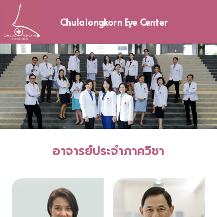
Skip
to
Chulalongkorn Eye Center
content
อาจารย์ประจำภาควิชา