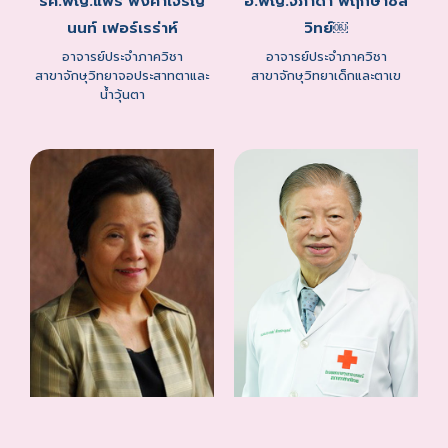
รศ.พญ.แพร์ พงศาเจริญ
อ.พญ.จิภาดา พฤกษาชล
นนท์ เฟอร์เรร่าห์
วิทย์￼
อาจารย์ประจำภาควิชา
อาจารย์ประจำภาควิชา
สาขาจักษุวิทยาจอประสาทตาและ
สาขาจักษุวิทยาเด็กและตาเข
น้ำวุ้นตา