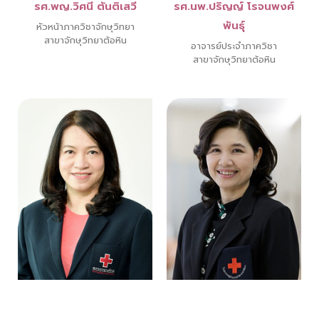
รศ.พญ.วิศนี ตันติเสวี
รศ.นพ.ปริญญ์ โรจนพงศ์
พันธุ์
หัวหน้าภาควิชาจักษุวิทยา
สาขาจักษุวิทยาต้อหิน
อาจารย์ประจำภาควิชา
สาขาจักษุวิทยาต้อหิน