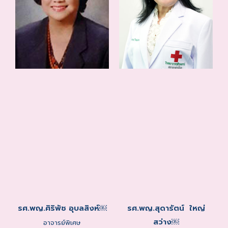
รศ.พญ.ศิริพัช อุบลสิงห์￼
รศ.พญ.สุดารัตน์ ใหญ่
สว่าง￼
อาจารย์พิเศษ