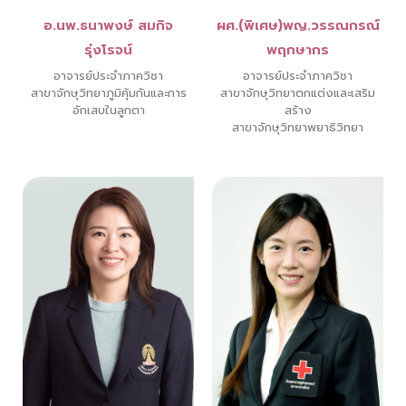
อ.นพ.ธนาพงษ์ สมกิจ
ผศ.(พิเศษ)พญ.วรรณกรณ์
รุ่งโรจน์
พฤกษากร
อาจารย์ประจำภาควิชา
อาจารย์ประจำภาควิชา
สาขาจักษุวิทยาภูมิคุ้มกันและการ
สาขาจักษุวิทยาตกแต่งและเสริม
อักเสบในลูกตา
สร้าง
สาขาจักษุวิทยาพยาธิวิทยา