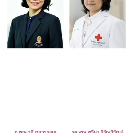
ศ.พญ.วสี ตุลวรรธนะ
รศ.พญ.พริมา หิรัญวิวัฒน์