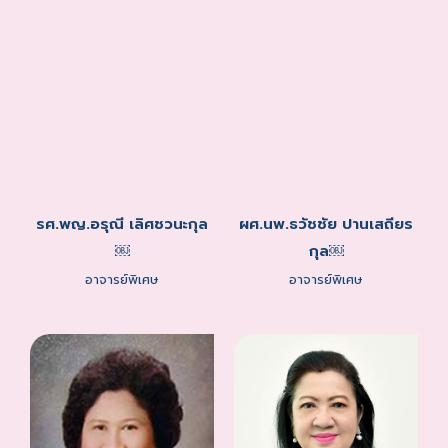
รศ.พญ.อรุณี เลิศชวนะกุล
ผศ.นพ.ธวัชชัย ปานเสถียร
￼
กุล￼
อาจารย์พิเศษ
อาจารย์พิเศษ