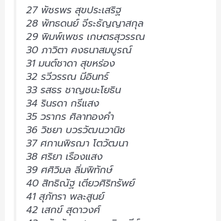
27 พัชรพร สุขประเสริฐ
28 พัทธดนย์ จีระธัญญาสกุล
29 พิมพ์เพชร เกษตรสุวรรณ
30 ภาวิตา คงธนาสมบูรณ์
31 มนต์ชาดา สุขหร่อง
32 รวีวรรณ มีอินทร์
33 รสธร ชาญชนะโยธิน
34 รินรดา กรีแสง
35 วรากร ศิลาทองคำ
36 วิชยา บวรวัฒนวานิช
37 ศกานพิรฌา โตวัฒนา
38 ศริยา เรืองแสง
39 ศศิวิมล ลิ่มพิทักษ์
40 สิทธิณัฐ เตียวศิริทรัพย์
41 สุภัทรา พละสูนย์
42 เสกข์ สุดาวงศ์