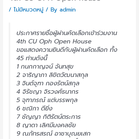
/
ไม่มีหมวดหมู่
/ By
admin
ประกาศรายชื่อผู้ผ่านคัดเลือกเข้าร่วมงาน
4th CU Oph Open House
ขอแสดงความยินดีกับผู้ผ่านคัดเลือก ทั้ง
45 ท่านดังนี้
1 กนกกาญจน์ จันทสุข
2 จาริญาภา ลิขิตวัฒนาสกุล
3 จินต์จุฑา กองรัตน์สกุล
4 จิรัชญา จิรวงศ์ธนากร
5 จุฑาภรณ์ แต่บรรพกุล
6 ชณิกา ดียิ่ง
7 ชัญญา กิติรัตน์ตระการ
8 ญาดา เลิศมีมงคลชัย
9 ณภัทรสรณ์ อาชาบุณยเสก