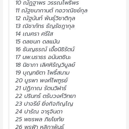
10 ณัฏฐาพร วรรณโพธิ์พร
11 ณัฐชนากานต์ กอวาณิชย์กุล
12 ณัฐนันท์ พันธุ์วิชาติกุล
13 ณิชาภัทร ธัญรัชฎากุล
14 เณศรา ศรีใส
15 ดลชนก ดลแม้น
16 ธันญธรณ์ เอื้อนิธิรัตน์
17 นพ.นราธร อนันตชินะ
18 นิชาภา เลิศหิรัญวิบูลย์
19 บุญทยิตา โพธิ์สนาม
20 บูรพา พงศ์ไพฑูรย์
21 ปฏิภาณ รัตนวิฬาร์
22 ปรินทร์ ตรับวงศ์วิทยา
23 ปาจรีย์ ยิ่งกิจภิญโญ
24 ปารัณ จารุจินดา
25 พชรพล ภิยโยทัย
26 พรฟ้า หลิกาพันธ์