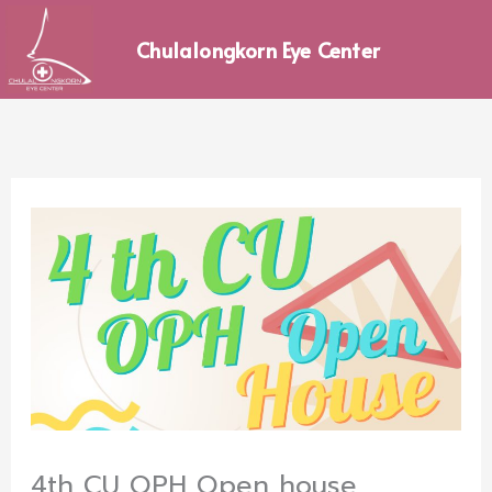
Skip
to
Chulalongkorn Eye Center
content
4th CU OPH Open house