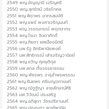
2549 พญ.อัญญานี เจริญศรี
2550 พญ.สุภรัตน์ จริยโกศล
2551 พญ.พิชาพร อาทรสมบัติ
2552 พญ.แพร์ พงศาเจริญนนท์
2553 พญ.วรรณกรณ์ พฤกษากร
2554 พญ.ไรนา จินดาศักดิ์
2555 พญ.ภิยดา ยศเนืองนิตย์
2556 นพ.รัฐ อิทธิพานิชพงศ์
2557 นพ.สิทธิกรณ์ เล้าเจริญวานิชย์
2558 พญ.ขวัญ ศุภชุติกุล
2559 นพ.สกล ตั้งจรรยาธรรม
2560 พญ.พัชรพร จารุอำพรพรรณ
2561 พญ.ธันยพร ศรีเบญจภานนท์
2562 พญ.ณัฐฐิญา ลายลักษณ์ศิริ
2563 นพ.วิวัฒน์ ประเสริฐ
2564 พญ.อภิสุดา วัชรปรีชานนท์
2565 พญ.ปุณณกา พงศ์พานิช