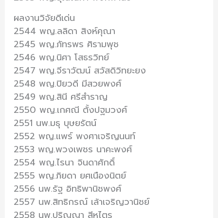
ผลงานวิจัยดีเด่น
2544 พญ.ลลิดา สิงห์คุณา
2545 พญ.ภัทรพร ศิรามพุช
2546 พญ.นิศา โสธรวิทย์
2547 พญ.จีราวัฒน์ สวัสดิวิทยะยง
2548 พญ.ปิยวดี มีสวยพงศ์
2549 พญ.สินี ศรีสำราญ
2550 พญ.เกศณี ตั้งปฐมวงศ์
2551 นพ.มธุ บุษยรัตน์
2552 พญ.แพร์ พงศาเจริญนนท์
2553 พญ.พวงเพชร นาคะพงศ์
2554 พญ.ไรนา จินดาศักดิ์
2555 พญ.ภิยดา ยศเนืองนิตย์
2556 นพ.รัฐ อิทธิพานิชพงศ์
2557 นพ.สิทธิกรณ์ เล้าเจริญวานิชย์
2558 นพ.ปริญญา สีหไตร