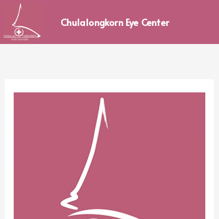
Skip
to
Chulalongkorn Eye Center
content