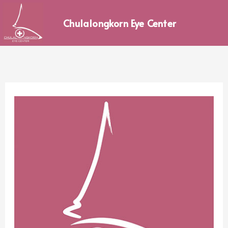
Skip
to
Chulalongkorn Eye Center
content