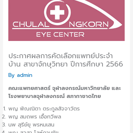
ประกาศผลการคัดเลือกแพทย์ประจำ
บ้าน สาขาจักษุวิทยา ปีการศึกษา 2566
By
admin
คณะแพทยศาสตร์ จุฬาลงกรณ์มหาวิทยาลัย และ
โรงพยาบาลจุฬาลงกรณ์ สภากาชาดไทย
พญ พัณณิตา ตระกูลสัจจาวัตร
พญ สมถพร เอื้อทวีพล
นพ สุรีย์ยุ พรหมเสน
พญ สุวสา โลห์ดาบชัย