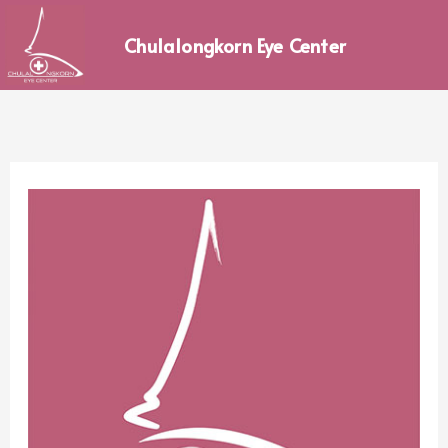
Skip
to
Chulalongkorn Eye Center
content