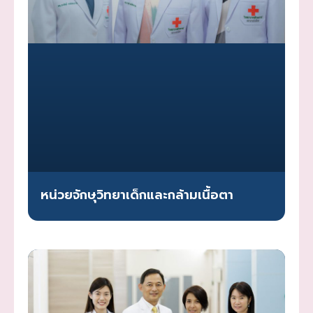
หน่วยจักษุวิทยาเด็กและกล้ามเนื้อตา