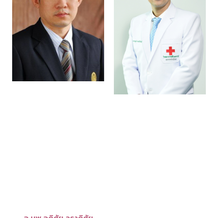
อ.นพ.อดิศัย วราดิศัย