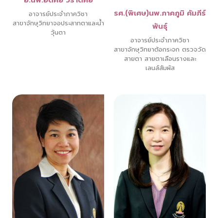
รศ.(พิเศษ)นพ.ภาคภูมิ คัมภีร์
อาจารย์ประจำภาควิชา
สาขาจักษุวิทยาจอประสาทตาและน้ำ
พันธุ์
วุ้นตา
อาจารย์ประจำภาควิชา
สาขาจักษุวิทยาต้อกระจก ตรวจวัด
สายตา สายตาเลือนรางและ
เลนส์สัมผัส