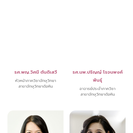
รศ.พญ.วิศนี ตันติเสวี
รศ.นพ.ปริญญ์ โรจนพงศ์
พันธุ์
หัวหน้าภาควิชาจักษุวิทยา
สาขาจักษุวิทยาต้อหิน
อาจารย์ประจำภาควิชา
สาขาจักษุวิทยาต้อหิน