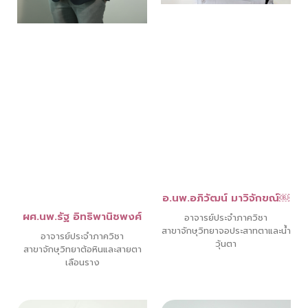
อ.นพ.อภิวัฒน์ มาวิจักขณ์￼
ผศ.นพ.รัฐ อิทธิพานิชพงศ์
อาจารย์ประจำภาควิชา
สาขาจักษุวิทยาจอประสาทตาและน้ำ
อาจารย์ประจำภาควิชา
วุ้นตา
สาขาจักษุวิทยาต้อหินและสายตา
เลือนราง