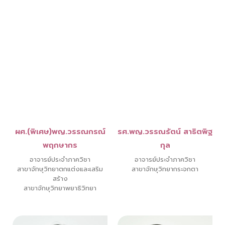
ผศ.(พิเศษ)พญ.วรรณกรณ์
รศ.พญ.วรรณรัตน์ สาธิตพิฐ
พฤกษากร
กุล
อาจารย์ประจำภาควิชา
อาจารย์ประจำภาควิชา
สาขาจักษุวิทยาตกแต่งและเสริม
สาขาจักษุวิทยากระจกตา
สร้าง
สาขาจักษุวิทยาพยาธิวิทยา