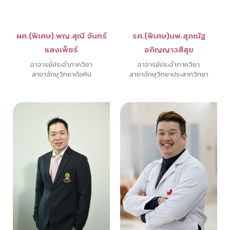
ผศ.(พิเศษ).พญ.สุณี จันทร์
รศ.(พิเศษ)นพ.สุภณัฐ
แสงเพ็ชร์
อภิญญาวสีสุข
อาจารย์ประจำภาควิชา
อาจารย์ประจำภาควิชา
สาขาจักษุวิทยาต้อหิน
สาขาจักษุวิทยาประสาทวิทยา