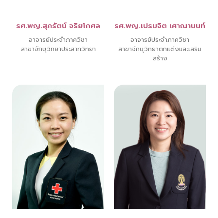
รศ.พญ.สุภรัตน์ จริยโกศล
รศ.พญ.เปรมจิต เศาณานนท์
อาจารย์ประจำภาควิชา
อาจารย์ประจำภาควิชา
สาขาจักษุวิทยาประสาทวิทยา
สาขาจักษุวิทยาตกแต่งและเสริม
สร้าง