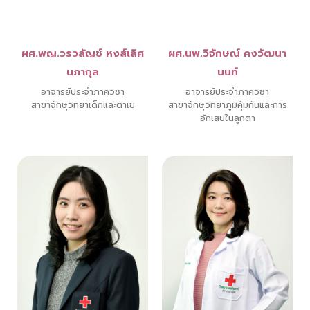
ผศ.พญ.วรวลัญช์ หงส์เลิศ
ผศ.นพ.วิจักษณ์ คงวัฒนา
นภากุล
นนท์
อาจารย์ประจำภาควิชา
อาจารย์ประจำภาควิชา
สาขาจักษุวิทยาเด็กและตาเข
สาขาจักษุวิทยาภูมิคุ้มกันและการ
อักเสบในลูกตา