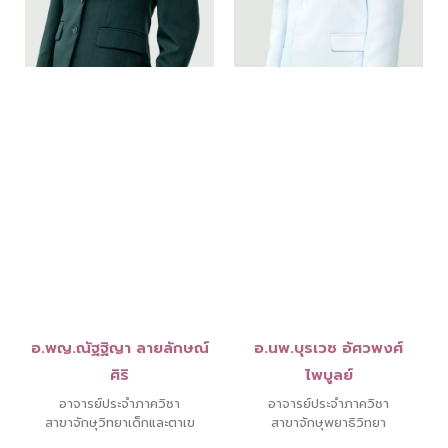
อ.พญ.ณัฐฐิญา ลายลักษณ์
อ.นพ.บุรเวช อัศวพงศ์
ศิริ
ไพบูลย์
อาจารย์ประจำภาควิชา
อาจารย์ประจำภาควิชา
สาขาจักษุวิทยาเด็กและตาเข
สาขาจักษุพยาธิวิทยา