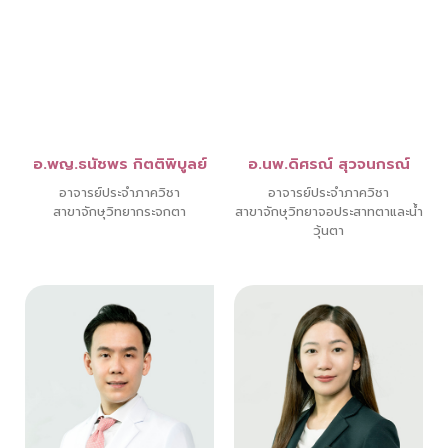
อ.พญ.ธนัชพร กิตติพิบูลย์
อ.นพ.ดิศรณ์ สุวจนกรณ์
อาจารย์ประจำภาควิชา
อาจารย์ประจำภาควิชา
สาขาจักษุวิทยากระจกตา
สาขาจักษุวิทยาจอประสาทตาและน้ำ
วุ้นตา