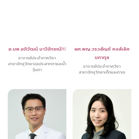
อ.นพ.อภิวัฒน์ มาวิจักขณ์￼
ผศ.พญ.วรวลัญช์ หงส์เลิศ
นภากุล
อาจารย์ประจำภาควิชา
สาขาจักษุวิทยาจอประสาทตาและน้ำ
อาจารย์ประจำภาควิชา
วุ้นตา
สาขาจักษุวิทยาเด็กและตาเข