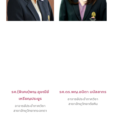
รศ.(พิเศษ)พญ.อุษณีย์
รศ.ดร.พญ.อนิตา มนัสสากร
เหรียญประยูร
อาจารย์ประจำภาควิชา
สาขาจักษุวิทยาต้อหิน
อาจารย์ประจำภาควิชา
สาขาจักษุวิทยากระจกตา