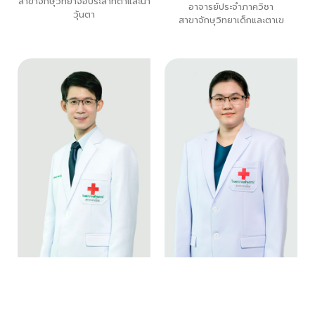
สาขาจักษุวิทยาจอประสาทตาและน้ำ
อาจารย์ประจำภาควิชา
วุ้นตา
สาขาจักษุวิทยาเด็กและตาเข