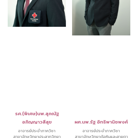
รศ.(พิเศษ)นพ.สุภณัฐ
อภิญญาวสีสุข
ผศ.นพ.รัฐ อิทธิพานิชพงศ์
อาจารย์ประจำภาควิชา
อาจารย์ประจำภาควิชา
สาขาจักษุวิทยาประสาทวิทยา
สาขาจักษุวิทยาต้อหินและสายตา