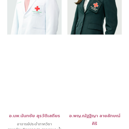
อ.นพ.นันทชัย สุรวัติเสถียร
อ.พญ.ณัฐฐิญา ลายลักษณ์
ศิริ
อาจารย์ประจำภาควิชา