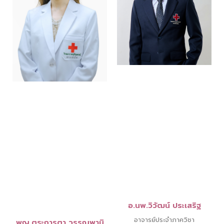
อ.นพ.วิวัฒน์ ประเสริฐ
อาจารย์ประจำภาควิชา
พญ.ตระการตา วรรณพานิ