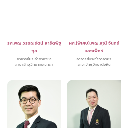
รศ.พญ.วรรณรัตน์ สาธิตพิฐ
ผศ.(พิเศษ).พญ.สุณี จันทร์
กุล
แสงเพ็ชร์
อาจารย์ประจำภาควิชา
อาจารย์ประจำภาควิชา
สาขาจักษุวิทยากระจกตา
สาขาจักษุวิทยาต้อหิน