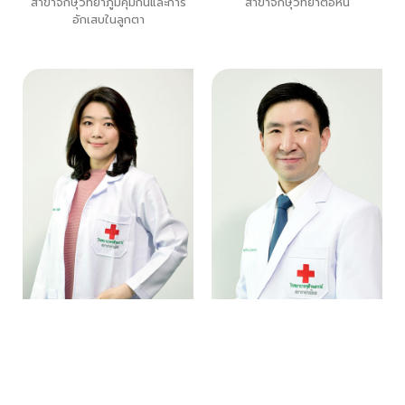
สาขาจักษุวิทยาภูมิคุ้มกันและการ
สาขาจักษุวิทยาต้อหิน
อักเสบในลูกตา