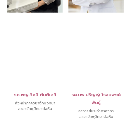
รศ.พญ.วิศนี ตันติเสวี
รศ.นพ.ปริญญ์ โรจนพงศ์
พันธุ์
หัวหน้าภาควิชาจักษุวิทยา
สาขาจักษุวิทยาต้อหิน
อาจารย์ประจำภาควิชา
สาขาจักษุวิทยาต้อหิน